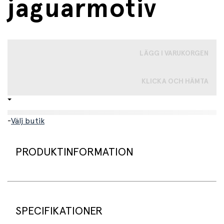
jaguarmotiv
LÄGG I VARUKORGEN
KLICKA OCH HÄMTA
-
Välj butik
PRODUKTINFORMATION
Ett roligt första musikinstrument som bjuder in de
minsta att utforska rytm och ljud.
SPECIFIKATIONER
Denna färgglada maracas är formad som en tuff jaguar