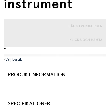
instrument
LÄGG I VARUKORGEN
KLICKA OCH HÄMTA
-
Välj butik
PRODUKTINFORMATION
En färgglad maracas som låter de minsta utforska rytm,
ljud och musik genom lek.
SPECIFIKATIONER
Denna charmiga maracas är dekorerad med ett sött