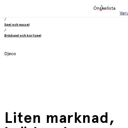
Hem
Önskelista
/
Var
Leksaker
/
Spel och pussel
/
Brädspel och kortspel
Djeco
Liten marknad,