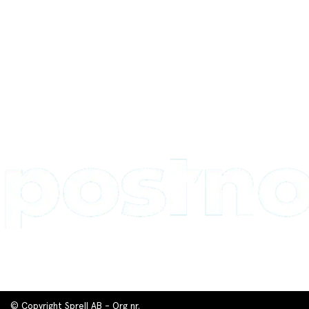
© Copyright Sprell AB - Org nr.