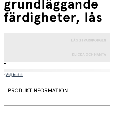
grundläggande
färdigheter, lås
LÄGG I VARUKORGEN
KLICKA OCH HÄMTA
-
Välj butik
PRODUKTINFORMATION
En rolig aktivitetsleksak som låter barnet utforska olika