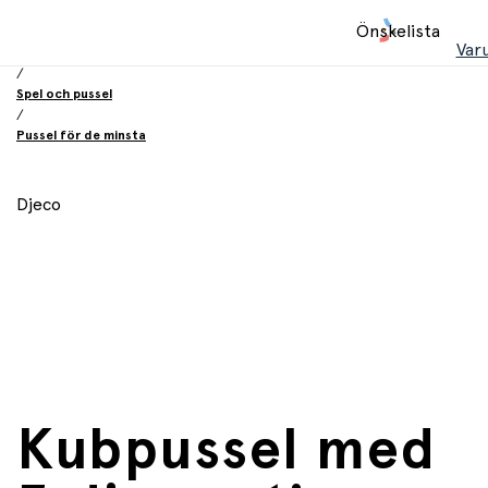
Hem
Önskelista
/
Var
Leksaker
/
Spel och pussel
/
Pussel för de minsta
Djeco
Kubpussel med