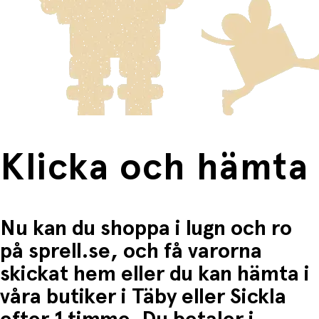
Varor som är för stora för att skickas som vanlig post
Klicka och hämta:
• Stärker koncentration och uthållighet
skickas med Posten/Brings tjänst
Home Delivery
. Detta
Du betalar när du hämtar varorna i butiken.
innebär en högre fraktkostnad.
Produkter som omfattas av detta är tydligt märkta, och
frakten för dessa varor visas i kassan.
Fri frakt när du handlar för mer än 1500:-
Klicka och hämta
Nu kan du shoppa i lugn och ro
på sprell.se, och få varorna
skickat hem eller du kan hämta i
våra butiker i Täby eller Sickla