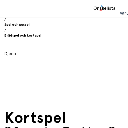
Hem
Önskelista
/
Var
Leksaker
/
Spel och pussel
/
Brädspel och kortspel
Djeco
Kortspel