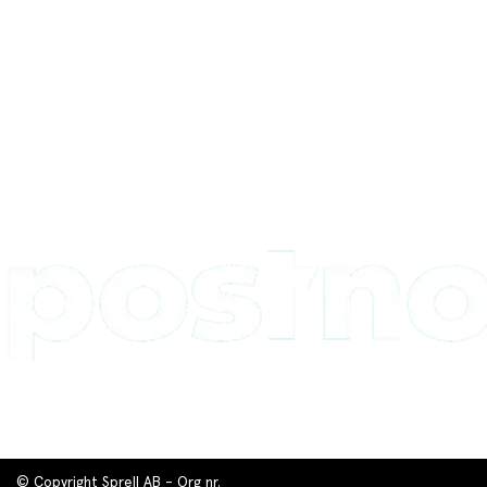
© Copyright Sprell AB - Org nr.