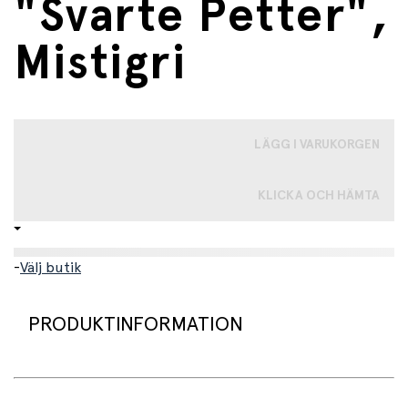
"Svarte Petter",
Mistigri
LÄGG I VARUKORGEN
KLICKA OCH HÄMTA
-
Välj butik
PRODUKTINFORMATION
Mistigri från Djeco
är en charmig version av det klassiska