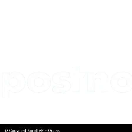
© Copyright Sprell AB - Org nr.