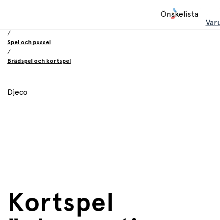
Hem
Önskelista
/
Var
Leksaker
/
Spel och pussel
/
Brädspel och kortspel
Djeco
Kortspel