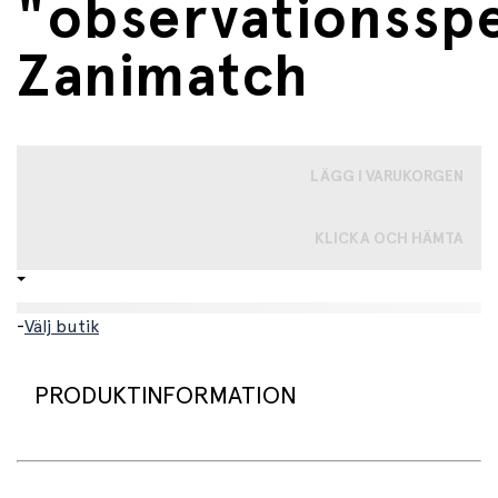
"observationsspe
Zanimatch
LÄGG I VARUKORGEN
KLICKA OCH HÄMTA
-
Välj butik
PRODUKTINFORMATION
Detta spännande kortspel utmanar både blick och