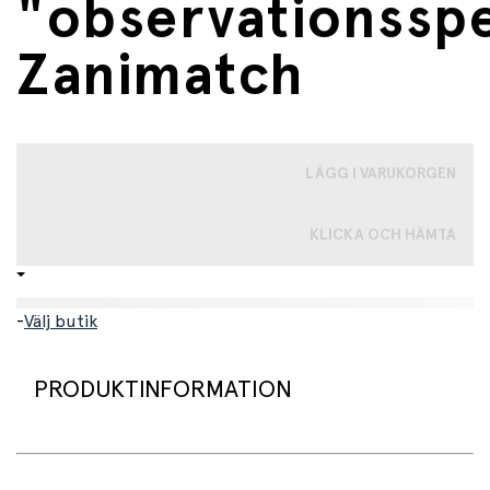
"observationsspe
Zanimatch
LÄGG I VARUKORGEN
KLICKA OCH HÄMTA
-
Välj butik
PRODUKTINFORMATION
Detta spännande kortspel utmanar både blick och