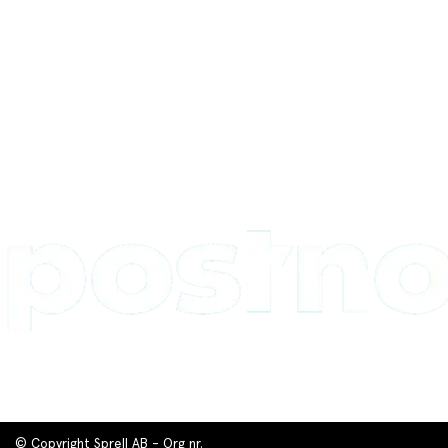
© Copyright Sprell AB - Org nr.