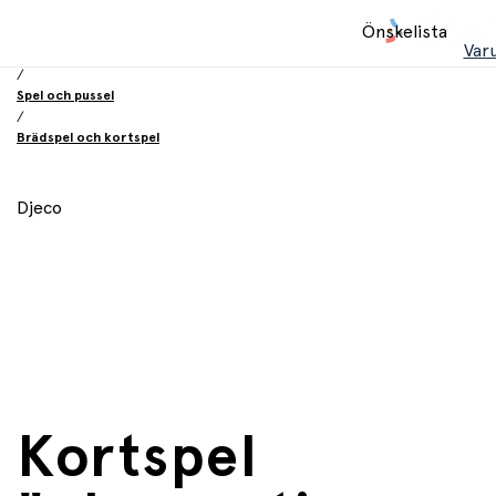
Hem
Önskelista
/
Var
Leksaker
/
Spel och pussel
/
Brädspel och kortspel
Djeco
Kortspel