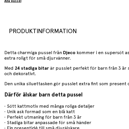
Alla pussel
PRODUKTINFORMATION
Detta charmiga pussel från
Djeco
kommer i en supersöt as
extra roligt för små djurvänner.
Med
24 stadiga bitar
är pusslet perfekt för barn från 3 år
och dekorativt.
Den unika siluettasken gör pusslet extra fint som present och
Därför älskar barn detta pussel
• Sött kattmotiv med många roliga detaljer
• Unik ask formad som en blå katt
• Perfekt utmaning för barn från 3 år
• Stadiga bitar anpassade för små händer
• Fin presentidé till små djurälskare