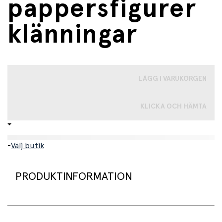
pappersfigurer
klänningar
LÄGG I VARUKORGEN
KLICKA OCH HÄMTA
-
Välj butik
PRODUKTINFORMATION
Ett inspirerande och fantasirikt set för barn som älskar