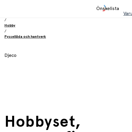
Hem
Önskelista
/
Var
Leksaker
/
Hobby
/
Pyssellåda och hantverk
Djeco
Hobbyset,