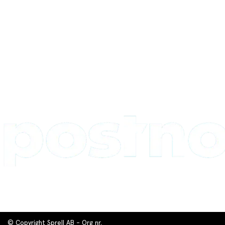
© Copyright Sprell AB - Org nr.