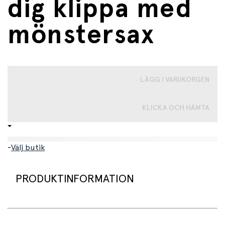
dig klippa med
mönstersax
LÄGG I VARUKORGEN
KLICKA OCH HÄMTA
-
Välj butik
PRODUKTINFORMATION
Ge barnet en rolig introduktion till klippkonst med detta