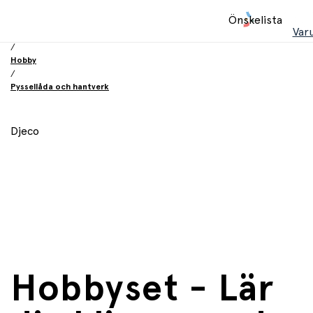
Hem
Önskelista
/
Var
Leksaker
/
Hobby
/
Pyssellåda och hantverk
Djeco
Hobbyset - Lär