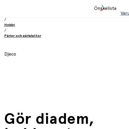
Hem
Önskelista
/
Var
Leksaker
/
Hobby
/
Pärlor och pärlplattor
Djeco
Gör diadem,