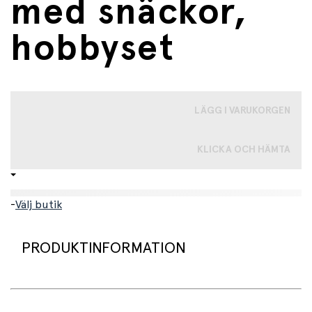
med snäckor,
hobbyset
LÄGG I VARUKORGEN
KLICKA OCH HÄMTA
-
Välj butik
PRODUKTINFORMATION
Vackert hobbyset som innehåller allt material du