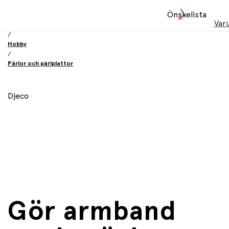
Hem
Önskelista
/
Var
Leksaker
/
Hobby
/
Pärlor och pärlplattor
Djeco
Gör armband