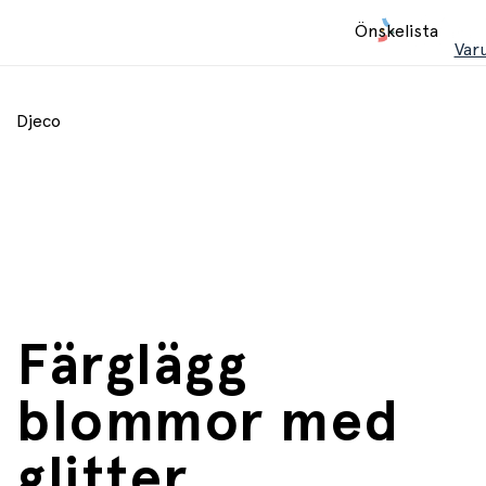
Hem
Önskelista
/
Var
_Ukategoriserte (INNKJØP)
Djeco
Färglägg
blommor med
glitter