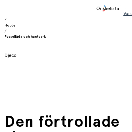
Hem
Önskelista
/
Var
Leksaker
/
Hobby
/
Pyssellåda och hantverk
Djeco
Den förtrollade