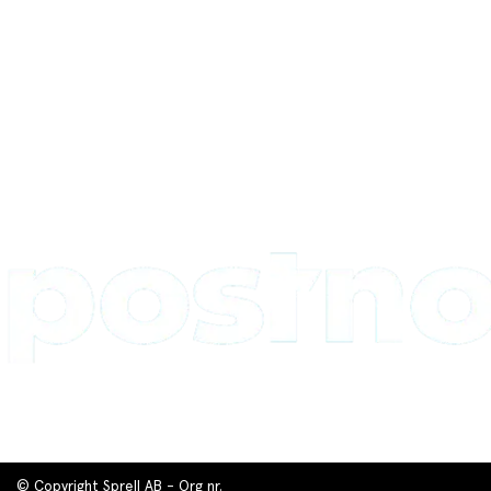
© Copyright Sprell AB - Org nr.