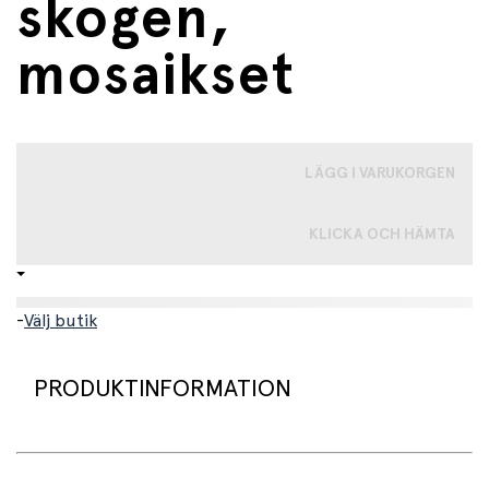
skogen,
mosaikset
LÄGG I VARUKORGEN
KLICKA OCH HÄMTA
-
Välj butik
PRODUKTINFORMATION
Detta mosaikset tar barnet med in i en sagolik skog full