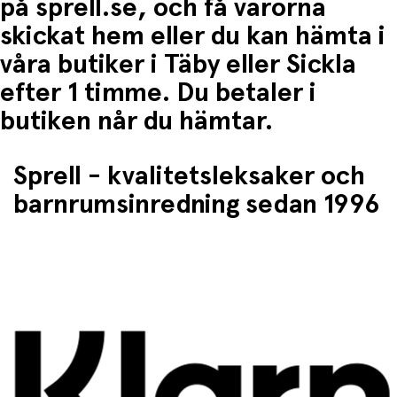
på sprell.se, och få varorna
Prata om färger och former under tiden
Häng upp de färdiga bilderna i barnrummet
skickat hem eller du kan hämta i
Perfekt som lugn eftermiddagsaktivitet
våra butiker i Täby eller Sickla
efter 1 timme. Du betaler i
butiken når du hämtar.
Sprell - kvalitetsleksaker och
barnrumsinredning sedan 1996