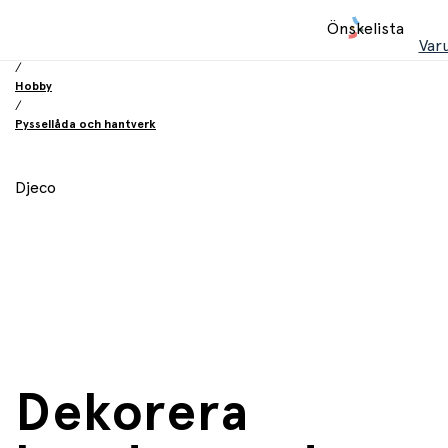
Hem
Önskelista
/
Var
Leksaker
/
Hobby
/
Pyssellåda och hantverk
Djeco
Dekorera