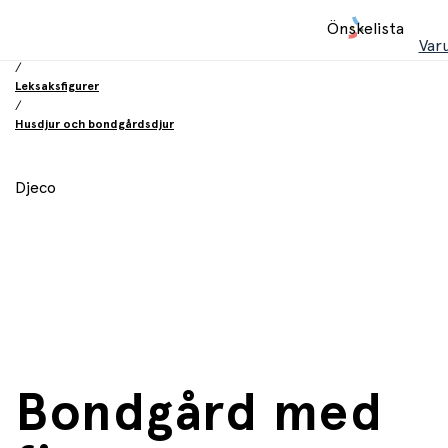
Hem
Önskelista
/
Var
Leksaker
/
Leksaksfigurer
/
Husdjur och bondgårdsdjur
Djeco
Bondgård med