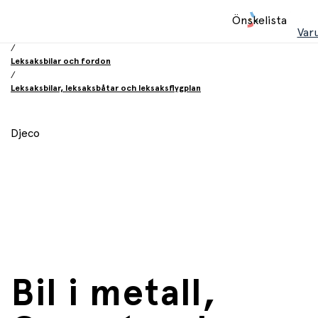
Hem
Önskelista
/
Var
Leksaker
/
Leksaksbilar och fordon
/
Leksaksbilar, leksaksbåtar och leksaksflygplan
Djeco
Bil i metall,