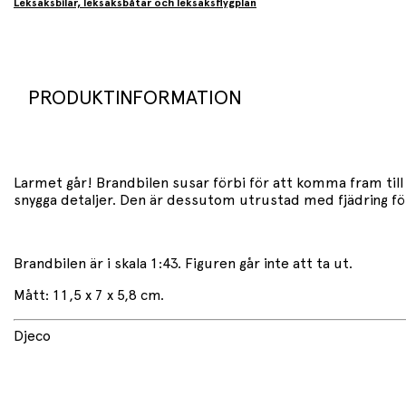
Leksaksbilar, leksaksbåtar och leksaksflygplan
PRODUKTINFORMATION
Larmet går! Brandbilen susar förbi för att komma fram till 
snygga detaljer. Den är dessutom utrustad med fjädring för a
Brandbilen är i skala 1:43. Figuren går inte att ta ut.
Mått: 11,5 x 7 x 5,8 cm.
Djeco