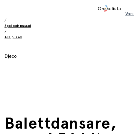
Hem
Önskelista
/
Var
Leksaker
/
Spel och pussel
/
Alla pussel
Djeco
Balettdansare,