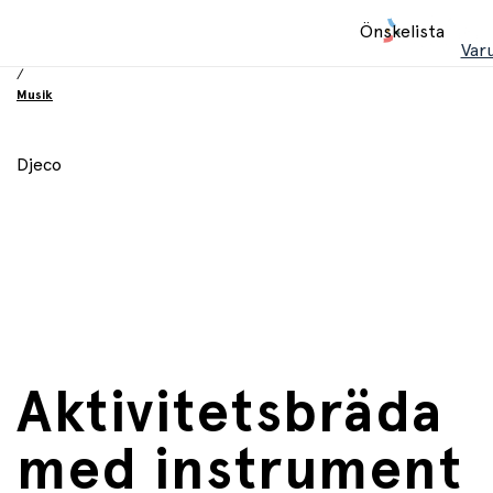
Hem
Önskelista
/
Var
Leksaker
/
Musik
Djeco
Aktivitetsbräda
med instrument