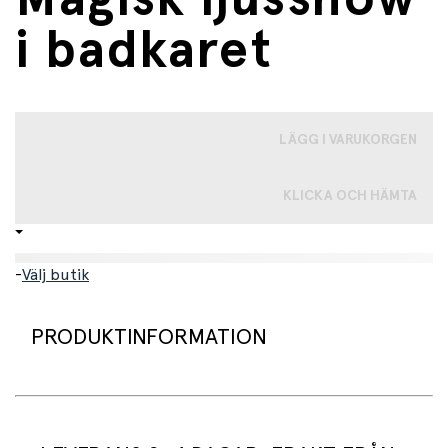
i badkaret
LÄGG I VARUKORGEN
KLICKA OCH HÄMTA
-
Välj butik
PRODUKTINFORMATION
Gör badstunden ännu roligare med denna häftiga
badanka - den ultimata badleksaken som lyser upp