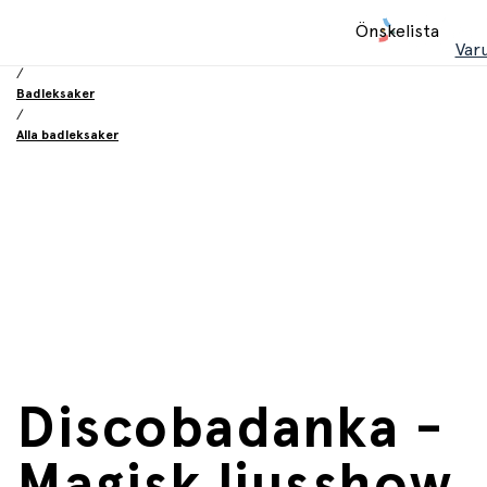
Hem
Önskelista
/
Var
Leksaker
/
Badleksaker
/
Alla badleksaker
Discobadanka -
Magisk ljusshow