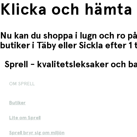
Klicka och hämta
Nu kan du shoppa i lugn och ro på
butiker i Täby eller Sickla efter 
Sprell - kvalitetsleksaker och 
OM SPRELL
Butiker
Lite om Sprell
Sprell bryr sig om miljön