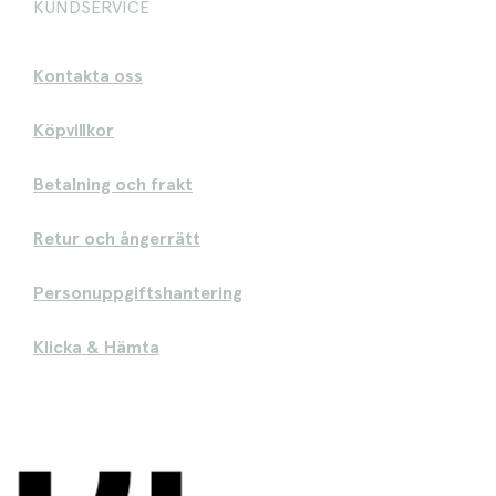
KUNDSERVICE
Kontakta oss
Köpvillkor
Betalning och frakt
Retur och ångerrätt
Personuppgiftshantering
Klicka & Hämta