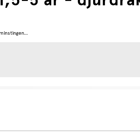
,5-5 år - djurdrä
minstingen...