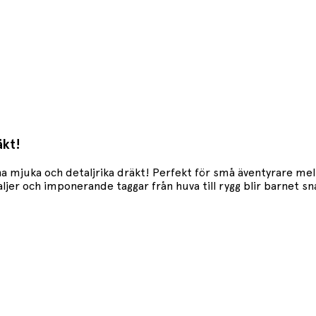
äkt!
nna mjuka och detaljrika dräkt! Perfekt för små äventyrare me
ljer och imponerande taggar från huva till rygg blir barnet sn