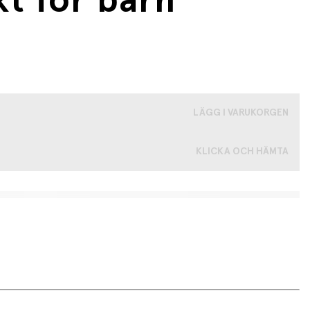
kt för barn
LÄGG I VARUKORGEN
KLICKA OCH HÄMTA