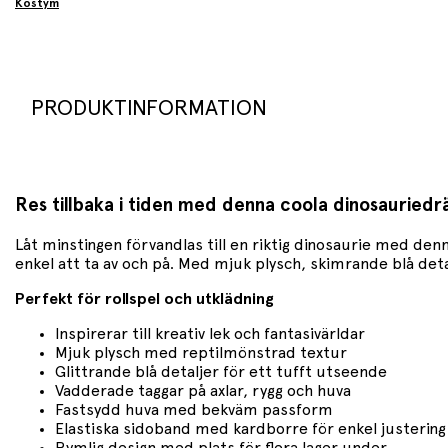
Kostym
PRODUKTINFORMATION
Res tillbaka i tiden med denna coola dinosauriedr
Låt minstingen förvandlas till en riktig dinosaurie med de
enkel att ta av och på. Med mjuk plysch, skimrande blå deta
Perfekt för rollspel och utklädning
Inspirerar till kreativ lek och fantasivärldar
Mjuk plysch med reptilmönstrad textur
Glittrande blå detaljer för ett tufft utseende
Vadderade taggar på axlar, rygg och huva
Fastsydd huva med bekväm passform
Elastiska sidoband med kardborre för enkel justering
Rymlig design med plats för flera lager under