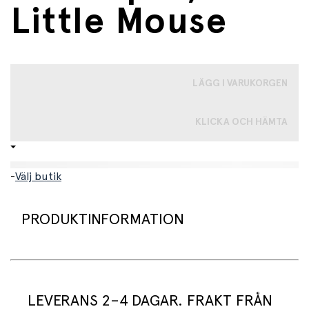
Little Mouse
LÄGG I VARUKORGEN
KLICKA OCH HÄMTA
-
Välj butik
PRODUKTINFORMATION
Skapa en trygg och mysig atmosfär i barnrummet med
detta underbara spälskydd från Oliver Furnitures "Dear
LEVERANS 2–4 DAGAR. FRAKT FRÅN