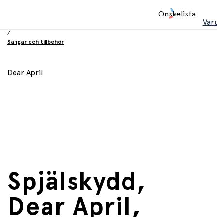
Hem
Önskelista
/
Var
Inredning och möbler
/
Sängar och tillbehör
Dear April
Spjälskydd,
Dear April,