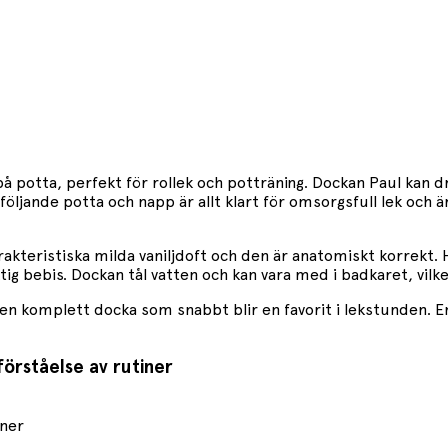
å potta, perfekt för rollek och potträning. Dockan Paul kan dr
ljande potta och napp är allt klart för omsorgsfull lek och ä
rakteristiska milda vaniljdoft och den är anatomiskt korrekt. 
g bebis. Dockan tål vatten och kan vara med i badkaret, vilket
 komplett docka som snabbt blir en favorit i lekstunden. En p
förståelse av rutiner
iner