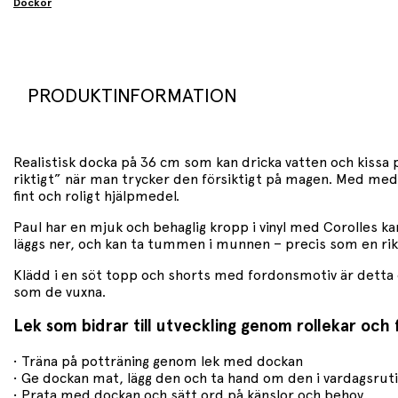
Dockor
PRODUKTINFORMATION
Realistisk docka på 36 cm som kan dricka vatten och kissa p
riktigt” när man trycker den försiktigt på magen. Med medfö
fint och roligt hjälpmedel.
Paul har en mjuk och behaglig kropp i vinyl med Corolles ka
läggs ner, och kan ta tummen i munnen – precis som en rikti
Klädd i en söt topp och shorts med fordonsmotiv är detta en
som de vuxna.
Lek som bidrar till utveckling genom rollekar och 
• Träna på potträning genom lek med dockan
• Ge dockan mat, lägg den och ta hand om den i vardagsrut
• Prata med dockan och sätt ord på känslor och behov