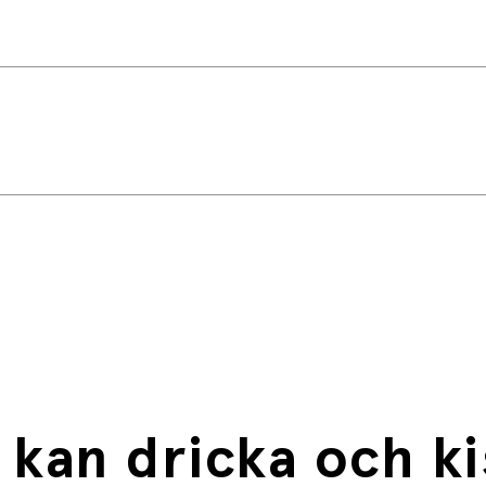
ummen
aska och napp
kan dricka och ki