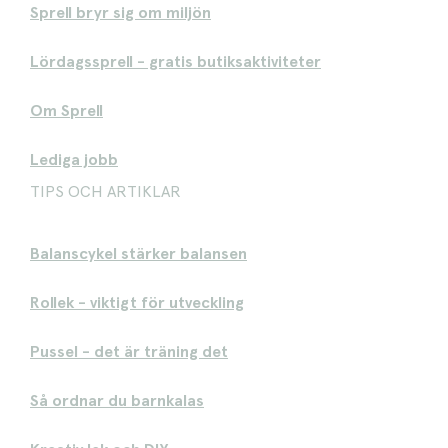
Sprell bryr sig om miljön
Lördagssprell - gratis butiksaktiviteter
Om Sprell
Lediga jobb
TIPS OCH ARTIKLAR
Balanscykel stärker balansen
Rollek - viktigt för utveckling
Pussel - det är träning det
Så ordnar du barnkalas