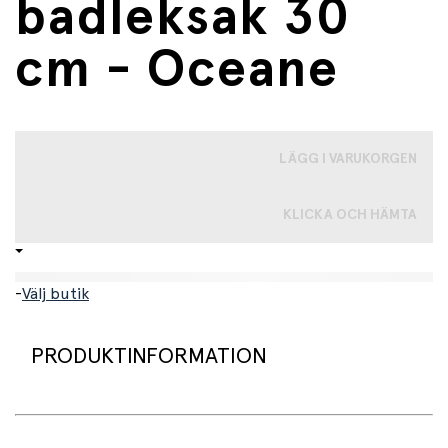
badleksak 30
cm - Oceane
LÄGG I VARUKORGEN
KLICKA OCH HÄMTA
-
Välj butik
PRODUKTINFORMATION
Med denna fina baddocka från Corolle får barnet en mjuk