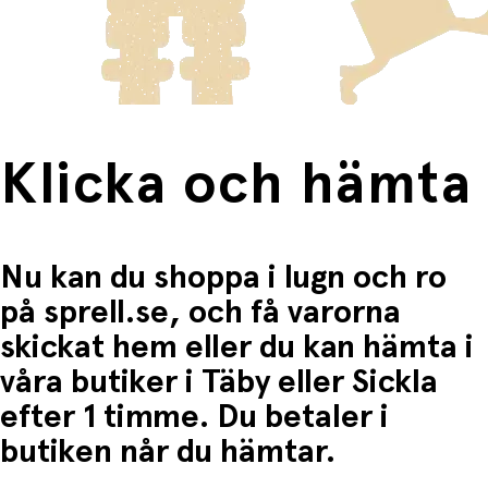
Lekvärde:
frakten för dessa varor visas i kassan.
Fri frakt när du handlar för mer än 1500:-
Trygg introduktion till vattenlek
– Perfekt för att
hjälpa barnet att känna sig trygg i vattnet, oavsett
om det är i badkaret, poolen eller på stranden.
Stärker finmotoriken
– Barnet tränar öga-hand-
koordination genom att klä på, krama och bära
dockan.
Klicka och hämta
Stimulering av rollek och språk
– Barn älskar att
imitera vuxna. Genom att bada och ta hand om
Oceane utvecklas både omsorgsförmåga och
språkförståelse.
Nu kan du shoppa i lugn och ro
på sprell.se, och få varorna
skickat hem eller du kan hämta i
våra butiker i Täby eller Sickla
efter 1 timme. Du betaler i
butiken når du hämtar.