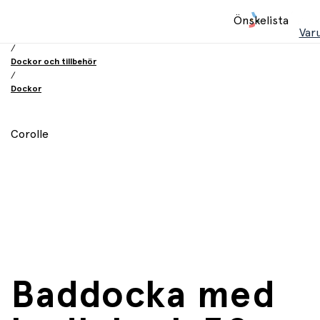
Hem
Önskelista
/
Var
Leksaker
/
Dockor och tillbehör
/
Dockor
Corolle
Baddocka med