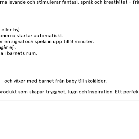
a levande och stimulerar fantasi, språk och kreativitet – från
eller by).
tionerna startar automatiskt.
r en signal och spela in upp till 8 minuter.
går ej).
ta i barnets rum.
– och växer med barnet från baby till skolålder.
rodukt som skapar trygghet, lugn och inspiration. Ett perfekt 