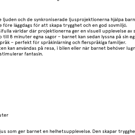
 ljuden och de synkroniserade ljusprojektionerna hjälpa barne
 före läggdags för att skapa trygghet och en god sovmiljö.
ifulla världar där projektionerna ger en visuell upplevelse av
p till 8 minuter egna sagor – barnet kan sedan lyssna på sin eg
pråk – perfekt för språkinlärning och flerspråkiga familjer.
n kan användas på resa, i bilen eller när barnet behöver lugn
stimulerar fantasin.
uter
 ljus som ger barnet en helhetsupplevelse. Den skapar trygghe