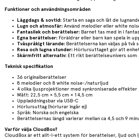
Funktioner och användningsområden
Läggdags & sovtid:
Starta en saga och låt de lugnande
Lugn och atmosfär:
Använd melodier eller white noise
Fantasilek och berättelser:
Barnet tas med in i fantas
Egna berättelser:
Föräldrar eller barn kan spela in up
Tvåspråkigt lärande:
Berättelserna kan väljas på två s
Resa och lugna stunder:
Hörlursuttaget gör att enhete
Skärmfritt alternativ:
Ett rikt berättelseunivers som 
Teknisk specifikation
36 originalberättelser
8 melodier och 8 white noise-/naturljud
4 olika ljusprojektioner med synkroniserade effekter
Mått: 22,5 cm × 5,5 cm × 14,5 cm
Uppladdningsbar via USB-C
Hörlursuttag (hörlurar ingår ej)
Språk: Norska och engelska
Berättelsernas längd varierar mellan ca 4,5 och 9 min
Varför välja CloudBox?
CloudBox är ett allt-i-ett system för berättelser, ljud och