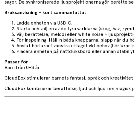
sagor. De synkroniserade ljusprojektionerna gör berättelsern
Bruksanvisning – kort sammanfattat
Ladda enheten via USB-C.
Starta och välj en av de fyra världarna (skog, hav, rymd 
Välj berättelse, melodi eller white noise – ljusprojek
För inspelning: Håll in båda knapparna, släpp när du hö
Anslut hörlurar i vänstra uttaget vid behov (hörlurar in
Placera enheten på nattduksbord eller annan stabil y
Passar för
Barn från 0–8 år.
CloudBox stimulerar barnets fantasi, språk och kreativitet 
CloudBox kombinerar berättelse, ljud och ljus i en magisk p