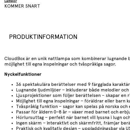
Lampor
KOMMER SNART
PRODUKTINFORMATION
CloudBox är en unik nattlampa som kombinerar lugnande ber
möjlighet till egna inspelningar och tvåspråkiga sagor.
Nyckelfunktioner
36 spektakulära berättelser med 9 färgglada karaktär
Lugnande ljudmiljöer – inkluderar både melodier och
Ljusprojektioner som följer berättelsen – skapar en r
Möjlighet till egna inspelningar – föräldrar eller barn
Tvåspråkig funktion – sagor kan spelas på norska och 
Passar för åldern 0–8 år – växer med barnet och erbj
Hörlursuttag – perfekt när barnet vill lyssna i lugn och 
Ingen skärm – interaktivt och skärmfritt, främjar ber
Praktisk och kvalitativ design – uppladdningsbar via