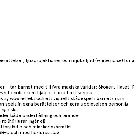
ättelser, ljusprojektioner och mjuka ljud (white noise) för 
er – tar barnet med till fyra magiska världar: Skogen, Havet
 white noise som hjälper barnet att somna
iktig wow-effekt och ett visuellt skådespel i barnets rum
 kan spela in egna berättelser och göra upplevelsen personlig
engelska
uder både underhållning och lärande
ro (hörlurar ingår ej)
ättarglädje och minskar skärmtid
 USB-C och med hörlursuttag