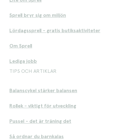
Lite om Sprell
Sprell bryr sig om miljön
Lördagssprell - gratis butiksaktiviteter
Om Sprell
Lediga jobb
TIPS OCH ARTIKLAR
Balanscykel stärker balansen
Rollek - viktigt för utveckling
Pussel - det är träning det
Så ordnar du barnkalas