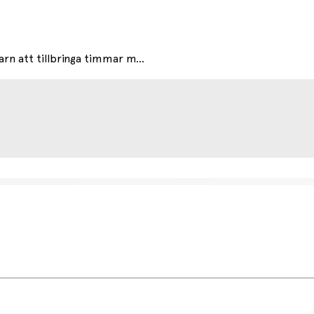
rn att tillbringa timmar m...
etsdag (något längre tid kan förekomma under högsäsong).