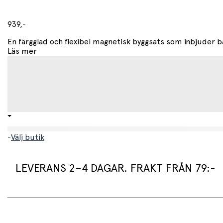
939,-
En färgglad och flexibel magnetisk byggsats som inbjuder ba
Läs mer
-
Välj butik
LEVERANS 2–4 DAGAR. FRAKT FRÅN 79:-
Leveranstid:
Vi packar normalt dina varor under arbetsdagen/nästa arb