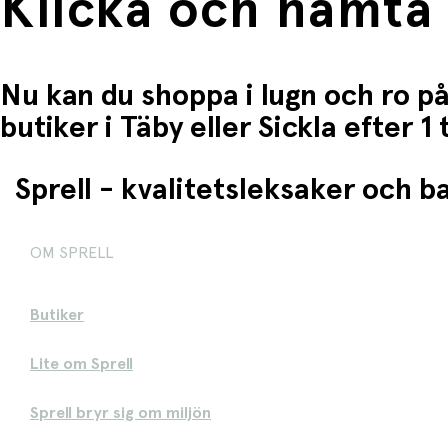
Klicka och hämta
Nu kan du shoppa i lugn och ro på
butiker i Täby eller Sickla efter 
Sprell - kvalitetsleksaker och 
OM SPRELL
Butiker
Lite om Sprell
Sprell bryr sig om miljön