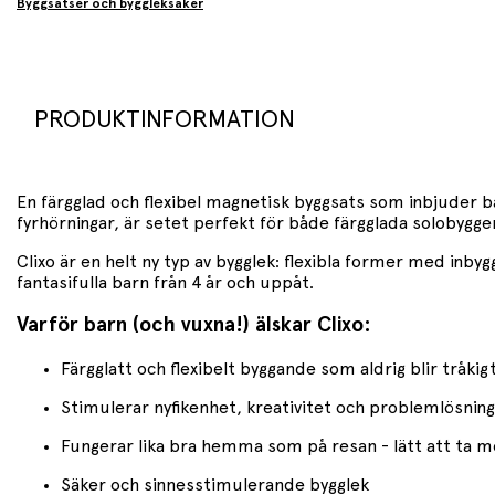
Byggsatser och byggleksaker
PRODUKTINFORMATION
En färgglad och flexibel magnetisk byggsats som inbjuder ba
fyrhörningar, är setet perfekt för både färgglada solobygg
Clixo är en helt ny typ av bygglek: flexibla former med inb
fantasifulla barn från 4 år och uppåt.
Varför barn (och vuxna!) älskar Clixo:
Färgglatt och flexibelt byggande som aldrig blir tråkig
Stimulerar nyfikenhet, kreativitet och problemlösning
Fungerar lika bra hemma som på resan - lätt att ta m
Säker och sinnesstimulerande bygglek