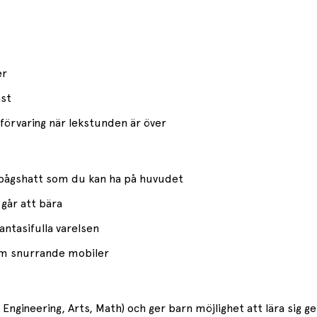
er
ast
 förvaring när lekstunden är över
nbågshatt som du kan ha på huvudet
 går att bära
antasifulla varelsen
som snurrande mobiler
gy, Engineering, Arts, Math) och ger barn möjlighet att lära s