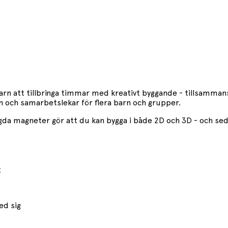
rn att tillbringa timmar med kreativt byggande - tillsammans! 
en och samarbetslekar för flera barn och grupper.
yggda magneter gör att du kan bygga i både 2D och 3D - och sed
t
ed sig