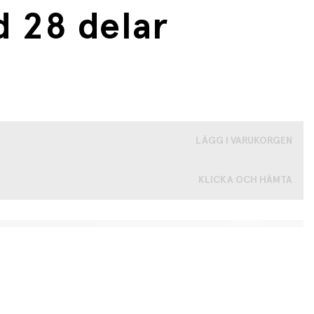
 28 delar
LÄGG I VARUKORGEN
KLICKA OCH HÄMTA