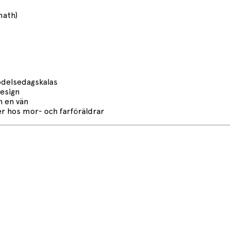
math)
födelsedagskalas
design
h en vän
ler hos mor- och farföräldrar