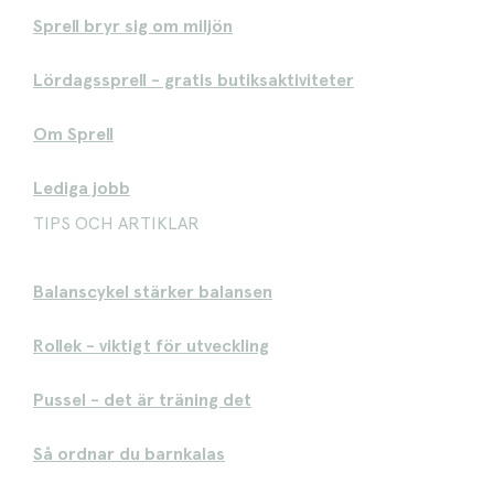
Sprell bryr sig om miljön
Lördagssprell - gratis butiksaktiviteter
Om Sprell
Lediga jobb
TIPS OCH ARTIKLAR
Balanscykel stärker balansen
Rollek - viktigt för utveckling
Pussel - det är träning det
Så ordnar du barnkalas