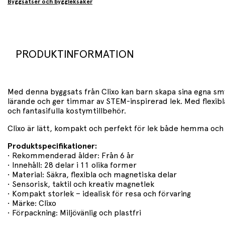
Byggsatser och byggleksaker
PRODUKTINFORMATION
Med denna byggsats från Clixo kan barn skapa sina egna smy
lärande och ger timmar av STEM-inspirerad lek. Med flexibla
och fantasifulla kostymtillbehör.
Clixo är lätt, kompakt och perfekt för lek både hemma och p
Produktspecifikationer:
• Rekommenderad ålder: Från 6 år
• Innehåll: 28 delar i 11 olika former
• Material: Säkra, flexibla och magnetiska delar
• Sensorisk, taktil och kreativ magnetlek
• Kompakt storlek – idealisk för resa och förvaring
• Märke: Clixo
• Förpackning: Miljövänlig och plastfri