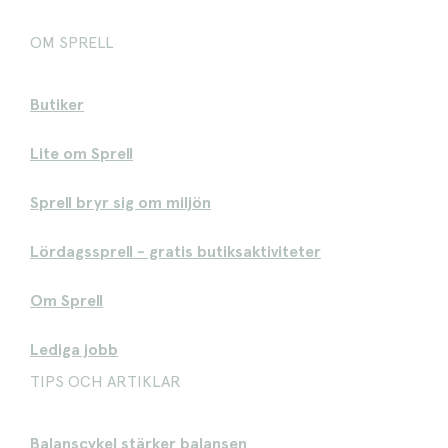
OM SPRELL
Butiker
Lite om Sprell
Sprell bryr sig om miljön
Lördagssprell - gratis butiksaktiviteter
Om Sprell
Lediga jobb
TIPS OCH ARTIKLAR
Balanscykel stärker balansen