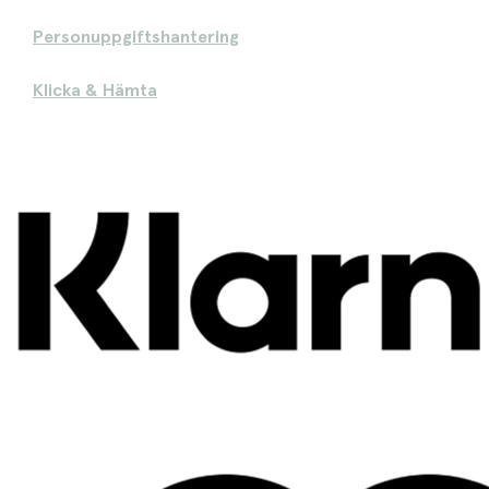
Personuppgiftshantering
Klicka & Hämta