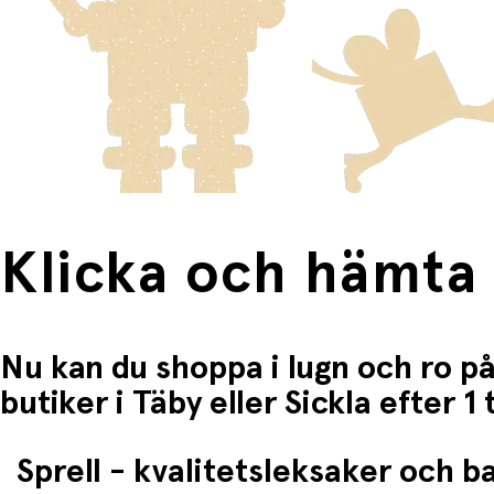
Fri frakt när du handlar för mer än 1500:-
Klicka och hämta
Nu kan du shoppa i lugn och ro på
butiker i Täby eller Sickla efter 
Sprell - kvalitetsleksaker och 