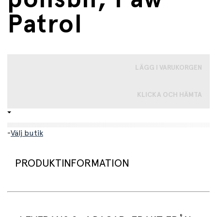
Patrol
LÄGG I VARUKORGEN
KLICKA OCH HÄMTA
-
Välj butik
PRODUKTINFORMATION
Detta Paw Patrol-fordon är designat för att likna
polhunden Chase patrullbil från TV-serien och är full av