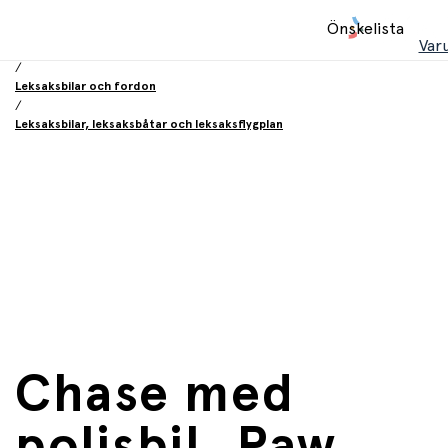
Hem
Önskelista
/
Var
Leksaker
/
Leksaksbilar och fordon
/
Leksaksbilar, leksaksbåtar och leksaksflygplan
Chase med
polisbil, Paw