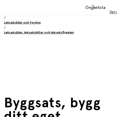
Hem
Önskelista
/
Var
Leksaker
/
Leksaksbilar och fordon
/
Leksaksbilar, leksaksbåtar och leksaksflygplan
Byggsats, bygg
ditt eget