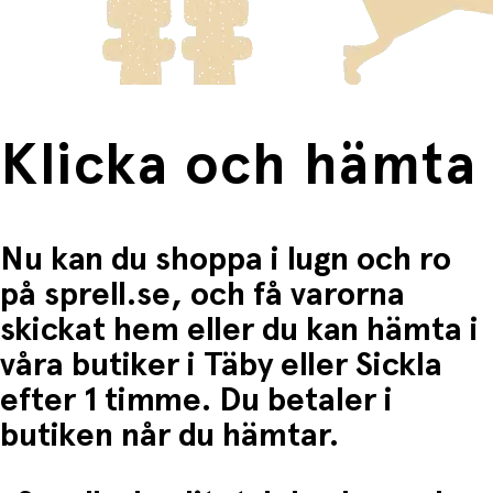
Fri frakt när du handlar för mer än 1500:-
Specifikationer:
Mått:
25 x 25 x 16 cm
Innehåll:
Flygplansdelar, enkel skruvmejsel och
monteringsanvisning
Rekommenderad ålder:
Från 3 år
Klicka och hämta
Material:
Slitstark plast som är säker för barn
Nu kan du shoppa i lugn och ro
på sprell.se, och få varorna
skickat hem eller du kan hämta i
våra butiker i Täby eller Sickla
efter 1 timme. Du betaler i
butiken når du hämtar.