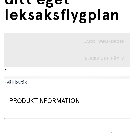
leksaksflygplan
LÄGG I VARUKORGEN
KLICKA OCH HÄMTA
-
Välj butik
PRODUKTINFORMATION
Denna byggsats låter små ingenjörer utforska kreativitet
och problemlösning samtidigt som de bygger ihop sitt