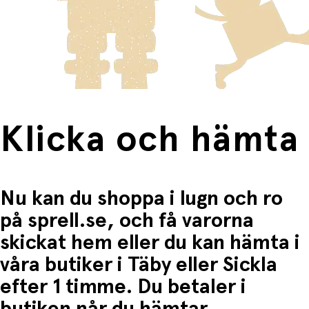
innebär en högre fraktkostnad.
Produkter som omfattas av detta är tydligt märkta, och
frakten för dessa varor visas i kassan.
Fri frakt när du handlar för mer än 1500:-
Klicka och hämta
Nu kan du shoppa i lugn och ro
på sprell.se, och få varorna
skickat hem eller du kan hämta i
våra butiker i Täby eller Sickla
efter 1 timme. Du betaler i
butiken når du hämtar.