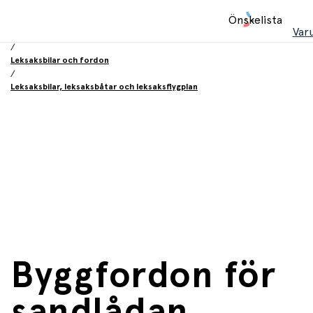
Hem
Önskelista
/
Var
Leksaker
/
Leksaksbilar och fordon
/
Leksaksbilar, leksaksbåtar och leksaksflygplan
Byggfordon för
sandlådan,