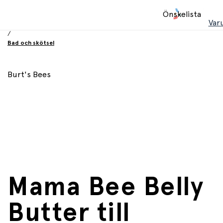
Hem
Önskelista
/
Var
Babyprodukter
/
Bad och skötsel
Burt's Bees
Mama Bee Belly
Butter till