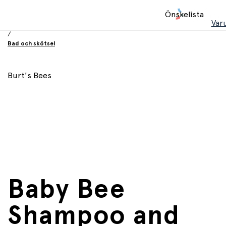
Hem
Önskelista
/
Var
Babyprodukter
/
Bad och skötsel
Burt's Bees
Baby Bee
Shampoo and