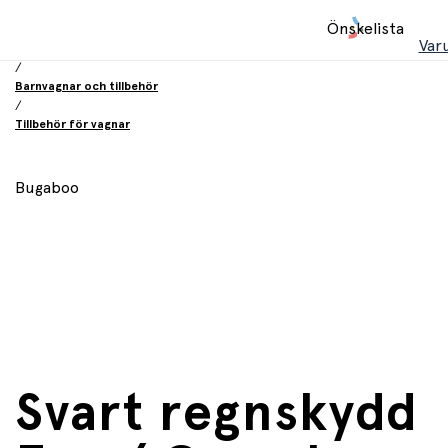
Hem
Önskelista
/
Var
Babyprodukter
/
Barnvagnar och tillbehör
/
Tillbehör för vagnar
Bugaboo
Svart regnskydd