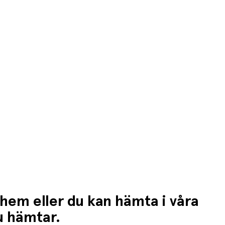
n högre fraktkostnad.
 hem eller du kan hämta i våra
du hämtar.