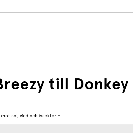
 S001261D3032
 panel, peek-a-boo-lucka
reezy till Donkey 
t sol, vind och insekter – ...