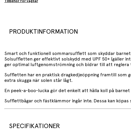
Tillbehör för vagnar
PRODUKTINFORMATION
Smart och funktionell sommarsufflett som skyddar barnet m
Solsuffletten ger effektivt solskydd med UPF 50+ (gäller 
ger optimal luftgenomströmning och bidrar till att regl
Suffletten har en praktisk dragkedjeöppning framtill som g
extra skugga när solen står lågt.
En peek-a-boo-lucka gör det enkelt att hålla koll på barnet 
Sufflettbågar och fästklämmor ingår inte. Dessa kan köpas s
SPECIFIKATIONER