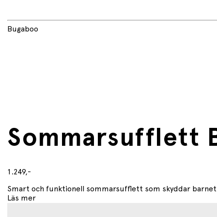
Produktnamn: Bugaboo Donkey 6 Breezy Sun Canopy
Bugaboo
Solskydd: UPF 50+ (ej mesh)
Funktioner: Meshfönster, inbyggt myggnät, utdragbar
Material yttertyg: 100 % polyamid (vattenavvisande)
Meshmaterial: 100 % polyester
Fläckborttagning med en fuktig trasa
Kompatibilitet:
Bugaboo Donkey
Bugaboo Donkey 2
Bugaboo Donkey 3
Bugaboo Donkey 5
Bugaboo Donkey 6
Sommarsufflett B
Obs: Bågar och klämmor ingår inte
1.249,-
Smart och funktionell sommarsufflett som skyddar barnet mo
Läs mer