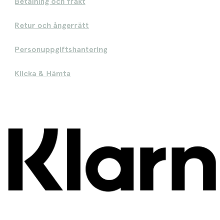
Betalning och frakt
Retur och ångerrätt
Personuppgiftshantering
Klicka & Hämta