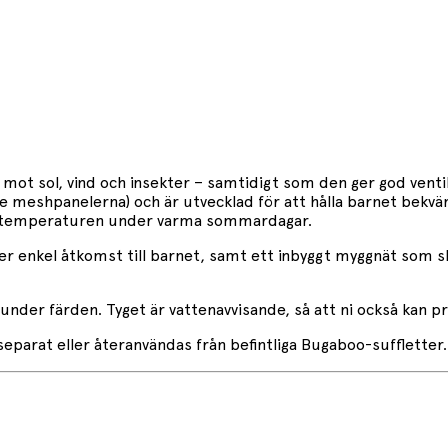
ot sol, vind och insekter – samtidigt som den ger god venti
inte meshpanelerna) och är utvecklad för att hålla barnet b
era temperaturen under varma sommardagar.
er enkel åtkomst till barnet, samt ett inbyggt myggnät som sk
under färden. Tyget är vattenavvisande, så att ni också kan pr
eparat eller återanvändas från befintliga Bugaboo-suffletter.