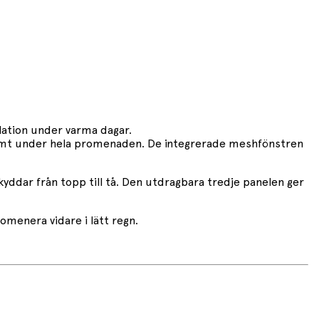
lation under varma dagar.
ekvämt under hela promenaden. De integrerade meshfönstren
yddar från topp till tå. Den utdragbara tredje panelen ger
omenera vidare i lätt regn.