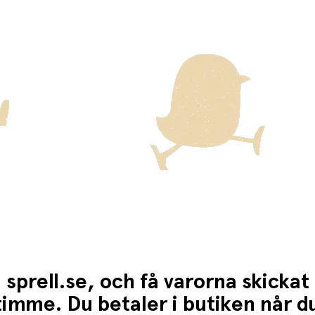
ckas med Posten/Brings tjänst
Home Delivery
. Detta innebär e
ten för dessa varor visas i kassan.
 sprell.se, och få varorna skickat
1 timme. Du betaler i butiken når 