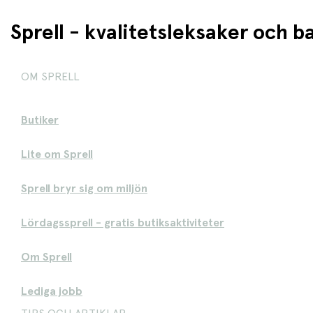
Sprell - kvalitetsleksaker och 
OM SPRELL
Butiker
Lite om Sprell
Sprell bryr sig om miljön
Lördagssprell - gratis butiksaktiviteter
Om Sprell
Lediga jobb