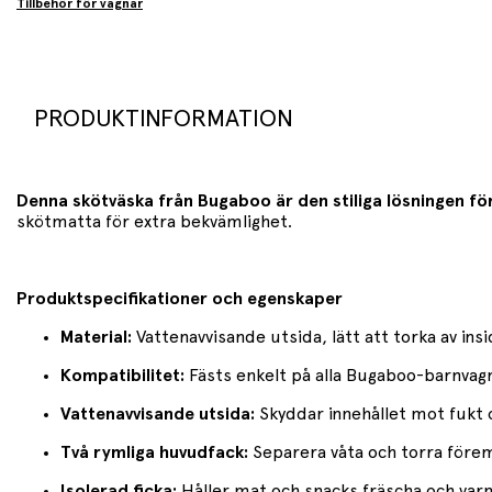
Tillbehör för vagnar
PRODUKTINFORMATION
Denna skötväska från Bugaboo är den stiliga lösningen för
skötmatta för extra bekvämlighet.
Produktspecifikationer och egenskaper
Material:
Vattenavvisande utsida, lätt att torka av ins
Kompatibilitet:
Fästs enkelt på alla Bugaboo-barnvag
Vattenavvisande utsida:
Skyddar innehållet mot fukt o
Två rymliga huvudfack:
Separera våta och torra förem
Isolerad ficka:
Håller mat och snacks fräscha och var