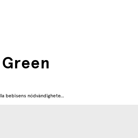
t Green
lla bebisens nödvändighete...