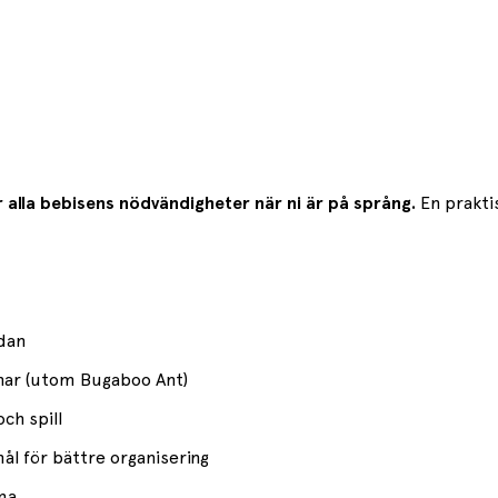
 alla bebisens nödvändigheter när ni är på språng.
En prakti
idan
nar (utom Bugaboo Ant)
ch spill
ål för bättre organisering
ma