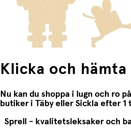
Fri frakt när du handlar för mer än 1500:-
Klicka och hämta
Nu kan du shoppa i lugn och ro på
butiker i Täby eller Sickla efter 
Sprell - kvalitetsleksaker och 