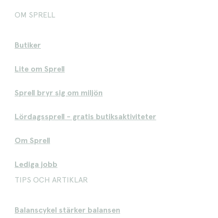
OM SPRELL
Butiker
Lite om Sprell
Sprell bryr sig om miljön
Lördagssprell - gratis butiksaktiviteter
Om Sprell
Lediga jobb
TIPS OCH ARTIKLAR
Balanscykel stärker balansen