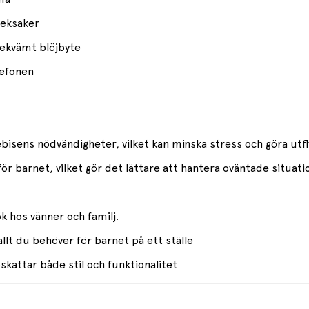
leksaker
bekvämt blöjbyte
lefonen
ebisens nödvändigheter, vilket kan minska stress och göra utfl
ör barnet, vilket gör det lättare att hantera oväntade situati
k hos vänner och familj.
 allt du behöver för barnet på ett ställe
skattar både stil och funktionalitet