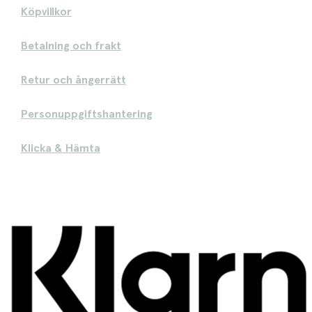
Köpvillkor
Betalning och frakt
Retur och ångerrätt
Personuppgiftshantering
Klicka & Hämta