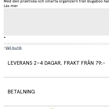
Med den praktiska och smarta organizern från Bugaboo har d
Läs mer
-
Välj butik
LEVERANS 2–4 DAGAR. FRAKT FRÅN 79:-
Leveranstid:
Vi packar normalt dina varor under arbetsdagen/nästa arb
Standard leveranstid för varor som finns i lager är 2–4 daga
BETALNING
Beställningsvaror har en leveranstid på 3–6 veckor.
Frakt:
Standardfrakt 79 kr gäller för leverans till din dörr.