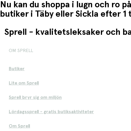
Nu kan du shoppa i lugn och ro på
butiker i Täby eller Sickla efter 
Sprell - kvalitetsleksaker och 
OM SPRELL
Butiker
Lite om Sprell
Sprell bryr sig om miljön
Lördagssprell - gratis butiksaktiviteter
Om Sprell