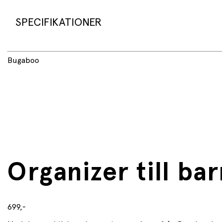
SPECIFIKATIONER
Produktnamn:
Bugaboo
Organizer 2306010100
Bugaboo
Mått: 35 × 15 × 20 cm
Material utsida: 100 % polyester
Foder: 95 % polyester, 5 % andra fibrer
Egenskaper: Vattenavvisande, flera fickor, isolerad fla
Fästs med: Kardborreband
Maskintvättbar: Ja, kan tvättas ut och in i 30 °C
Kompatibilitet: Passar alla Bugaboo-vagnar utom Bug
Organizer till ba
699,-