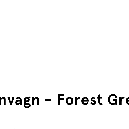
skhållare, bärrem
aboo Ant och Bugaboo Butterfly 2
rnvagn - Forest G