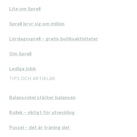
Lite om Sprell
Sprell bryr sig om miljön
Lördagssprell - gratis butiksaktiviteter
Om Sprell
Lediga jobb
TIPS OCH ARTIKLAR
Balanscykel stärker balansen
Rollek - viktigt för utveckling
Pussel - det är träning det