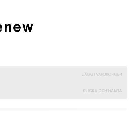
Renew
LÄGG I VARUKORGEN
KLICKA OCH HÄMTA