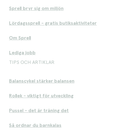
Sprell bryr sig om miljön
Lördagssprell - gratis butiksaktiviteter
Om Sprell
Lediga jobb
TIPS OCH ARTIKLAR
Balanscykel stärker balansen
Rollek - viktigt för utveckling
Pussel - det är träning det
Så ordnar du barnkalas