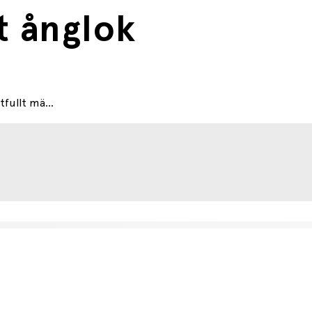
t ånglok
tfullt mä...