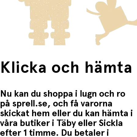
skickas med Posten/Brings tjänst
Home Delivery
. Detta
Du betalar när du hämtar varorna i butiken.
innebär en högre fraktkostnad.
Produkter som omfattas av detta är tydligt märkta, och
frakten för dessa varor visas i kassan.
Fri frakt när du handlar för mer än 1500:-
Klicka och hämta
Nu kan du shoppa i lugn och ro
på sprell.se, och få varorna
skickat hem eller du kan hämta i
våra butiker i Täby eller Sickla
efter 1 timme. Du betaler i