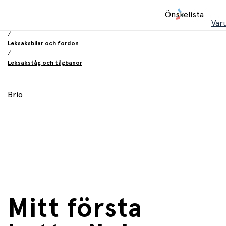
Hem
Önskelista
/
Var
Leksaker
/
Leksaksbilar och fordon
/
Leksakståg och tågbanor
Brio
Mitt första