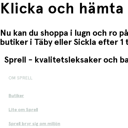
Klicka och hämta
Nu kan du shoppa i lugn och ro på
butiker i Täby eller Sickla efter 
Sprell - kvalitetsleksaker och 
OM SPRELL
Butiker
Lite om Sprell
Sprell bryr sig om miljön