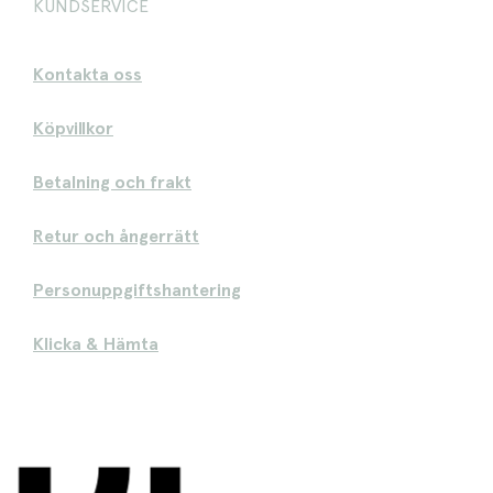
KUNDSERVICE
Kontakta oss
Köpvillkor
Betalning och frakt
Retur och ångerrätt
Personuppgiftshantering
Klicka & Hämta