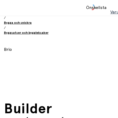
Hem
Önskelista
/
Var
Leksaker
/
Bygga och snickra
/
Byggsatser och byggleksaker
Brio
Builder