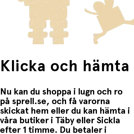
skickas med Posten/Brings tjänst
Home Delivery
. Detta
Du betalar när du hämtar varorna i butiken.
innebär en högre fraktkostnad.
Produkter som omfattas av detta är tydligt märkta, och
frakten för dessa varor visas i kassan.
Fri frakt när du handlar för mer än 1500:-
Klicka och hämta
Nu kan du shoppa i lugn och ro
på sprell.se, och få varorna
skickat hem eller du kan hämta i
våra butiker i Täby eller Sickla
efter 1 timme. Du betaler i