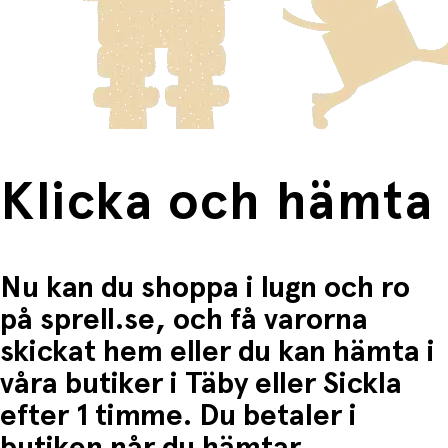
innebär en högre fraktkostnad.
Produkter som omfattas av detta är tydligt märkta, och
frakten för dessa varor visas i kassan.
Fri frakt när du handlar för mer än 1500:-
Klicka och hämta
Nu kan du shoppa i lugn och ro
på sprell.se, och få varorna
skickat hem eller du kan hämta i
våra butiker i Täby eller Sickla
efter 1 timme. Du betaler i
butiken når du hämtar.