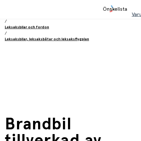
Hem
Önskelista
/
Var
Leksaker
/
Leksaksbilar och fordon
/
Leksaksbilar, leksaksbåtar och leksaksflygplan
Brandbil
tillverkad av