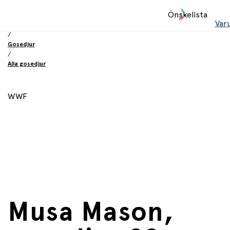
Hem
Önskelista
/
Var
Leksaker
/
Gosedjur
/
Alla gosedjur
WWF
Musa Mason,