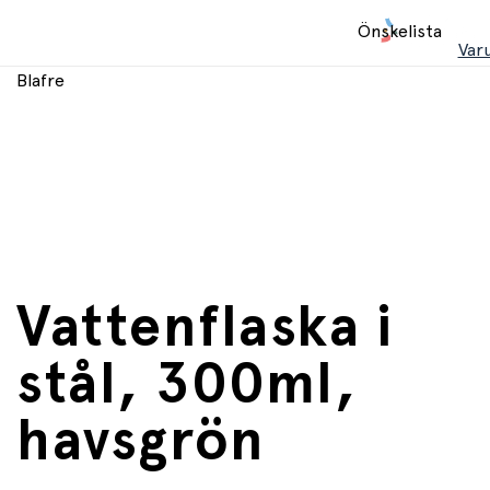
Hem
Önskelista
Var
Blafre
Vattenflaska i
stål, 300ml,
havsgrön