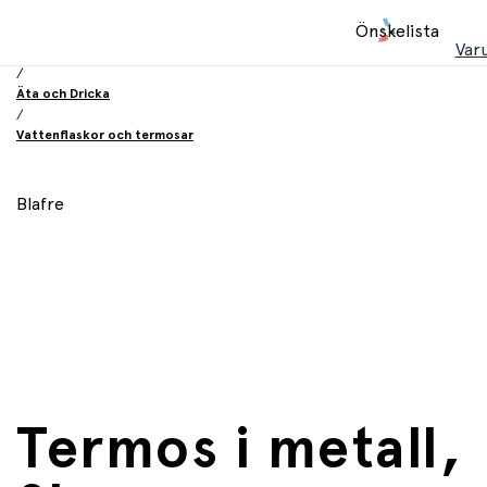
Hem
Önskelista
/
Var
Utrustning och tillbehör
/
Äta och Dricka
/
Vattenflaskor och termosar
Blafre
Termos i metall,