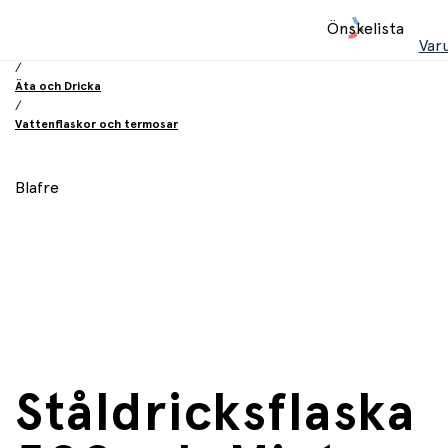
Hem
Önskelista
/
Var
Utrustning och tillbehör
/
Äta och Dricka
/
Vattenflaskor och termosar
Blafre
Ståldricksflaska