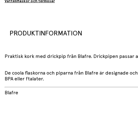
Vattenflaskor och termosar
PRODUKTINFORMATION
Praktisk kork med drickpip från Blafre. Drickpipen passar a
De coola flaskorna och piparna från Blafre är designade och
BPA eller ftalater.
Blafre