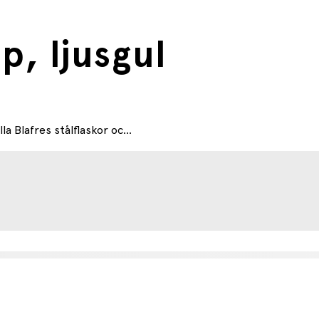
p, ljusgul
a Blafres stålflaskor oc...